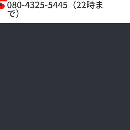
S
080-4325-5445（22時ま
で）