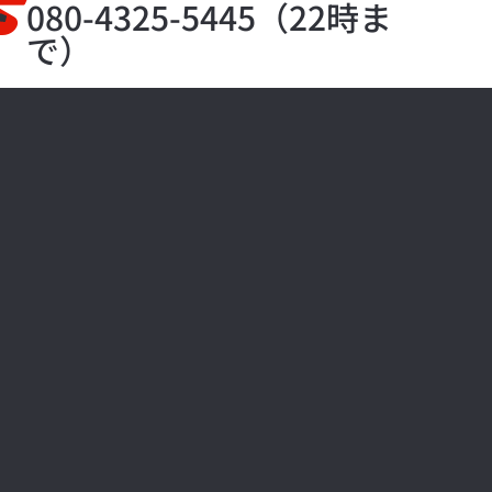
S
080-4325-5445（22時ま
で）